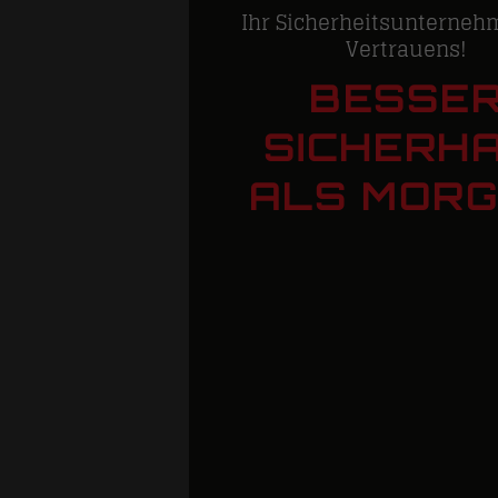
Ihr Sicherheitsunterneh
ungen
Vertrauens!
BESSE
n
SICHERHA
lienhäuser
ALS MOR