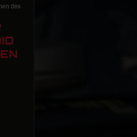
men des
R
ID
GEN