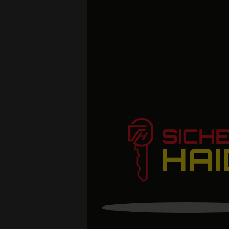
N
hlösser