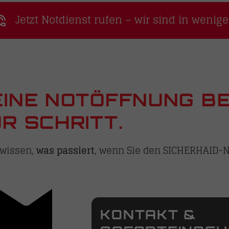
Jetzt Notdienst rufen – wir sind in wenig
EINE NOTÖFFNUNG BE
R SCHRITT.
e wissen,
was passiert
, wenn Sie den SICHERHAID-N
KONTAKT &