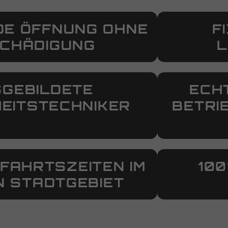
E ÖFFNUNG OHNE
F
CHÄDIGUNG
GEBILDETE
ECH
HEITSTECHNIKER
BETRI
FAHRTSZEITEN IM
10
 STADTGEBIET