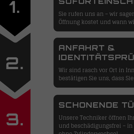
1.
SOFORTEINSC
Sie rufen uns an – wir sagen
Öffnung kostet und wann wir
ANFAHRT &
2.
IDENTITÄTSPR
Wir sind rasch vor Ort in I
bestätigen Sie uns, dass Sie
SCHONENDE T
3.
Unsere Techniker öffnen Ih
und beschädigungsfrei – in
ohne Zylinderwechsel.