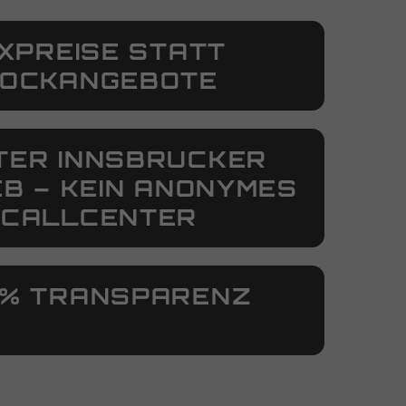
IXPREISE STATT
LOCKANGEBOTE
TER INNSBRUCKER
EB – KEIN ANONYMES
CALLCENTER
0% TRANSPARENZ