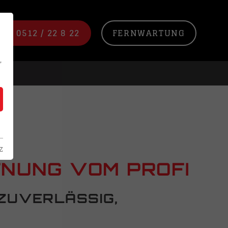
NE 0512 / 22 8 22
FERNWARTUNG
,
z
FNUNG VOM PROFI
 ZUVERLÄSSIG,