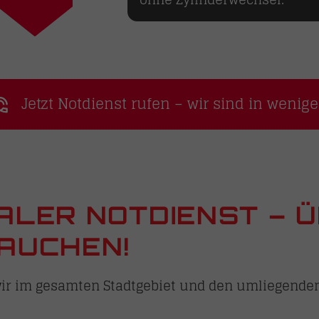
Jetzt Notdienst rufen – wir sind in wenig
NALER NOTDIENST – 
RAUCHEN!
 wir im gesamten Stadtgebiet und den umliegende