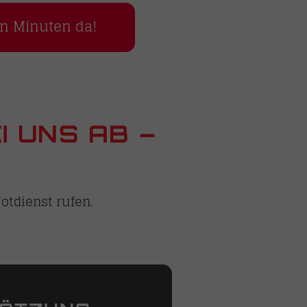
en Minuten da!
I UNS AB –
otdienst rufen.