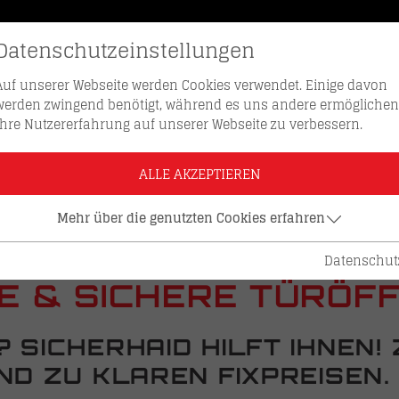
Datenschutzeinstellungen
SCHLÜSSEL NACHBESTELLEN
HOTLI
Auf unserer Webseite werden Cookies verwendet. Einige davon
werden zwingend benötigt, während es uns andere ermöglichen
Ihre Nutzererfahrung auf unserer Webseite zu verbessern.
r- und Notdienst
ALLE AKZEPTIEREN
Mehr über die genutzten Cookies erfahren
 INNSBRUCK
Datenschut
E & SICHERE TÜRÖF
SICHERHAID HILFT IHNEN!
ND ZU KLAREN FIXPREISEN.