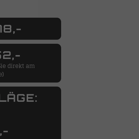
8,-
2,-
ie direkt am
e)
LÄGE:
,-