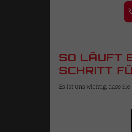
SO LÄUFT 
SCHRITT FÜ
Es ist uns wichtig, dass Si
N
hlösser