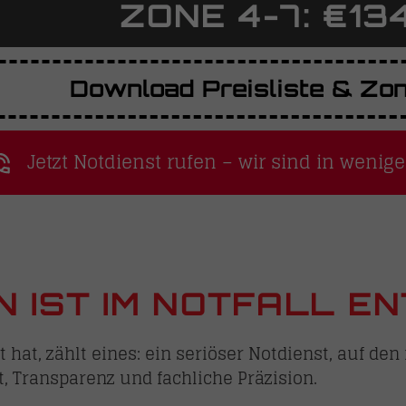
ZONE 4-7: €134
Download Preisliste & Zo
Jetzt Notdienst rufen – wir sind in wenig
 IST IM NOTFALL EN
hat, zählt eines: ein seriöser Notdienst, auf de
t, Transparenz und fachliche Präzision.