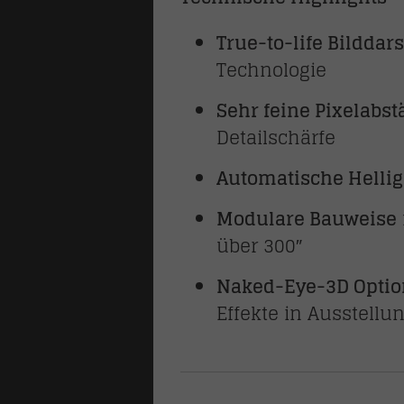
True-to-life Bilddar
Technologie
Sehr feine Pixelabstä
Detailschärfe
Automatische Helli
Modulare Bauweise
über 300″
Naked-Eye-3D Opti
Effekte in Ausstell