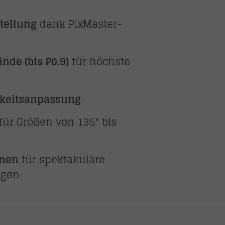
stellung
dank PixMaster-
nde (bis P0.9)
für höchste
gkeitsanpassung
für Größen von 135″ bis
onen
für spektakuläre
ungen