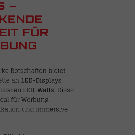
S –
CKENDE
EIT FÜR
EBUNG
ke Botschaften bietet
lette an
LED-Displays
,
ularen LED-Walls
. Diese
eal für Werbung,
ation und immersive