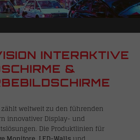
VISION INTERAKTIVE
DSCHIRME &
BEBILDSCHIRME
 zählt weltweit zu den führenden
rn innovativer Display- und
tslösungen. Die Produktlinien für
ve Monitore
,
LED-Walls
und