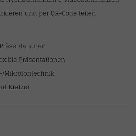
arkieren und per QR-Code teilen
, Präsentationen
lexible Präsentationen
a-/Mikrofontechnik
nd Kratzer