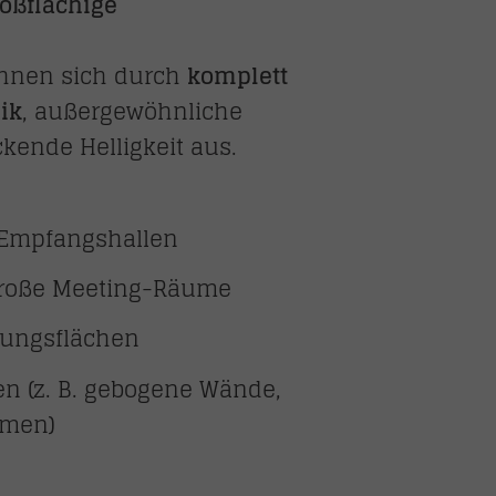
roßflächige
chnen sich durch
komplett
ik
, außergewöhnliche
kende Helligkeit aus.
 Empfangshallen
große Meeting-Räume
lungsflächen
nen (z. B. gebogene Wände,
rmen)