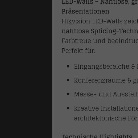
LED-Walls – Nahtlose, g
Präsentationen
Hikvision LED-Walls zei
nahtlose Splicing-Techn
Farbtreue und beeindruc
Perfekt für:
Eingangsbereiche &
Konferenzräume & 
Messe- und Ausstel
Kreative Installatio
architektonische Fo
Technische Highlights