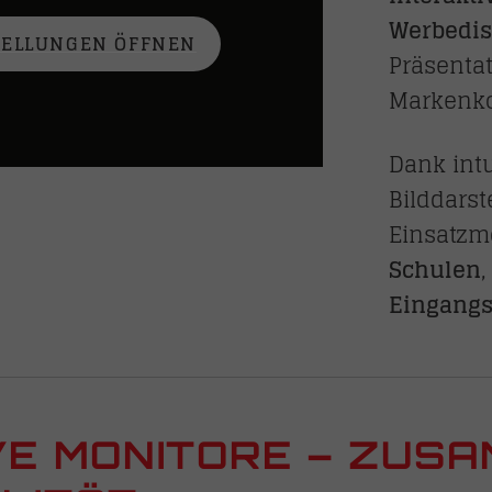
Werbedis
TELLUNGEN ÖFFNEN
Präsenta
Markenko
Dank intu
Bilddarst
Einsatzmö
Schulen
Eingangs
VE MONITORE – ZUSA