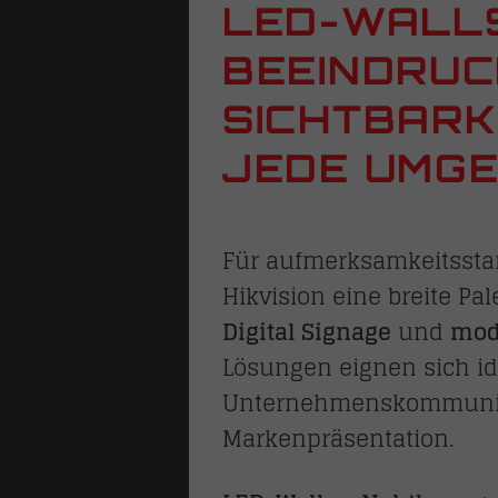
LED-WALL
ungen
BEEINDRU
SICHTBARK
n
lienhäuser
JEDE UMG
Für aufmerksamkeitsstar
Hikvision eine breite Pa
Digital Signage
und
mod
Lösungen eignen sich id
Unternehmenskommunik
Markenpräsentation.