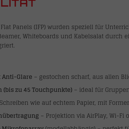
LITÄT
e Flat Panels (IFP) wurden speziell für Unter
 Beamer, Whiteboards und Kabelsalat durch 
riert.
 Anti-Glare
– gestochen scharf, aus allen Bl
h (bis zu 45 Touchpunkte)
– ideal für Gruppe
Schreiben wie auf echtem Papier, mit Formen
rmübertragung
– Projektion via AirPlay, Wi-Fi
& Mikrofonarray
(modellabhängig) – perfekt f