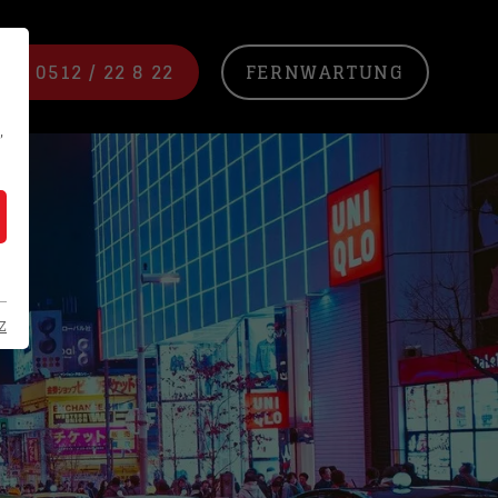
NE 0512 / 22 8 22
FERNWARTUNG
,
z