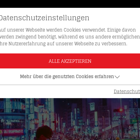
Datenschutzeinstellungen
SCHLÜSSEL NACHBESTELLEN
HOTLI
Auf unserer Webseite werden Cookies verwendet. Einige davon
werden zwingend benötigt, während es uns andere ermöglichen
Ihre Nutzererfahrung auf unserer Webseite zu verbessern.
ALLE AKZEPTIEREN
Mehr über die genutzten Cookies erfahren
Datenschut