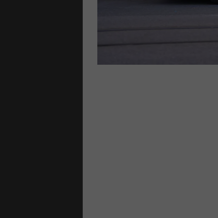
n
lienhäuser