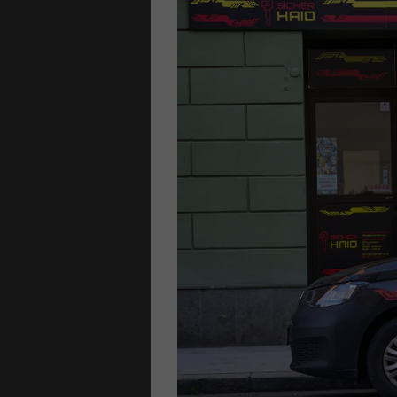
N
hlösser
ungen