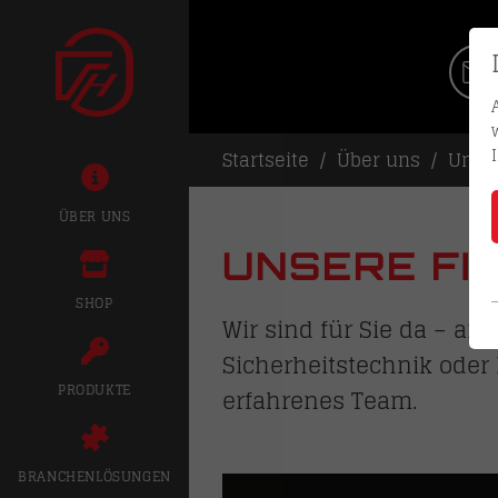
Startseite
Über uns
Unser
ÜBER UNS
UNSERE FIL
SHOP
Wir sind für Sie da – an
Sicherheitstechnik oder 
PRODUKTE
erfahrenes Team.
BRANCHENLÖSUNGEN