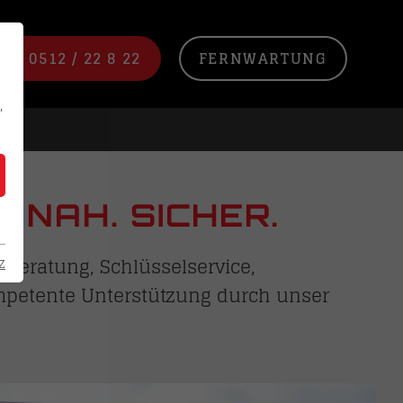
NE 0512 / 22 8 22
FERNWARTUNG
,
 NAH. SICHER.
e Beratung, Schlüsselservice,
z
kompetente Unterstützung durch unser