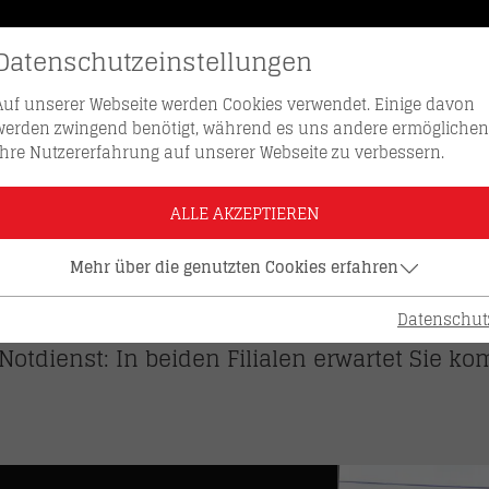
Datenschutzeinstellungen
SCHLÜSSEL NACHBESTELLEN
HOTLI
Auf unserer Webseite werden Cookies verwendet. Einige davon
werden zwingend benötigt, während es uns andere ermöglichen
Ihre Nutzererfahrung auf unserer Webseite zu verbessern.
e Filialen
ALLE AKZEPTIEREN
IALEN – PERSÖNLICH.
Mehr über die genutzten Cookies erfahren
 zwei Standorten in Innsbruck. Ob persönlich
Datenschut
Notdienst: In beiden Filialen erwartet Sie 