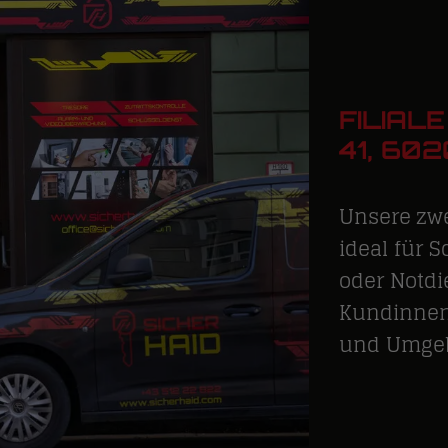
FILIAL
1, 602
Unsere zwe
ideal für 
oder Notdi
Kundinnen
und Umge