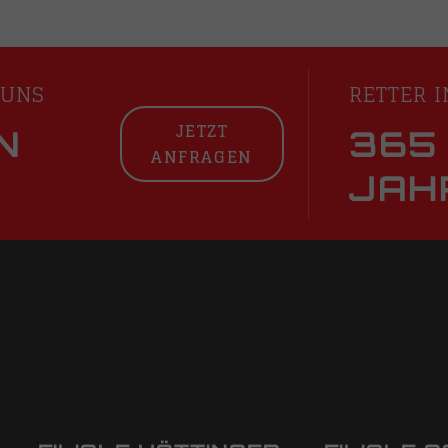
 UNS
RETTER I
JETZT
N
365
ANFRAGEN
JAH