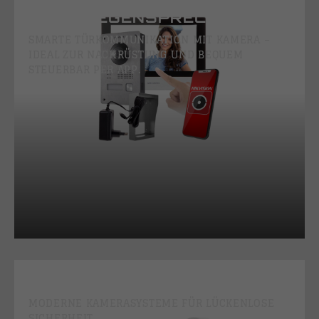
VIDEOGEGENSPRECHANLAGE
SMARTE TÜRKOMMUNIKATION MIT KAMERA –
IDEAL ZUR NACHRÜSTUNG UND BEQUEM
STEUERBAR PER APP.
VIDEOÜBERWACHUNG
MODERNE KAMERASYSTEME FÜR LÜCKENLOSE
SICHERHEIT.