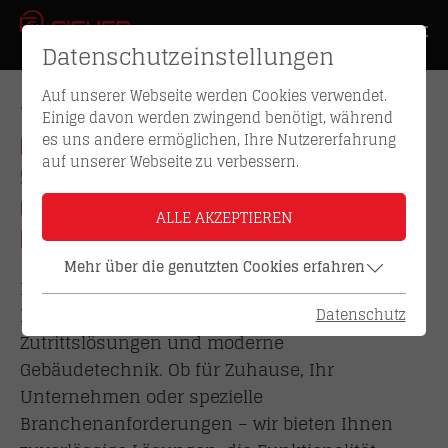
Datenschutzeinstellungen
Auf unserer Webseite werden Cookies verwendet.
WILLKOMMEN IN UNSERER
Einige davon werden zwingend benötigt, während
es uns andere ermöglichen, Ihre Nutzererfahrung
PRODUKTWELT –
auf unserer Webseite zu verbessern.
SICHERHEIT, KOMFORT &
QUALITÄT AUF EINEN
ALLE AKZEPTIEREN
BLICK
Mehr über die genutzten Cookies erfahren
Entdecken Sie unsere umfassende Auswahl an
hochwertigen Produkten rund um Sicherheit,
Datenschutz
Zutrittslösungen und moderne
Gebäudetechnik. Ob für Zuhause, Ihr
Unternehmen oder spezielle
Branchenanforderungen – wir bieten Ihnen