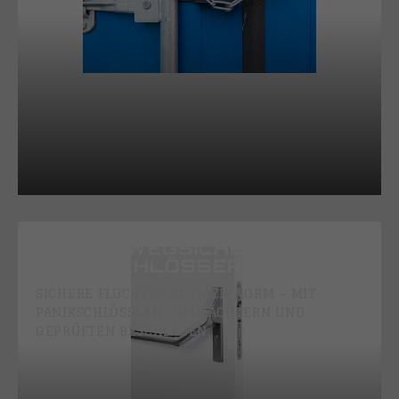
FLUCHTWEGSICHERUNG &
PANIKSCHLÖSSER
SICHERE FLUCHTWEGE NACH NORM – MIT
PANIKSCHLÖSSERN, TÜRWÄCHTERN UND
GEPRÜFTEN BESCHLÄGEN.