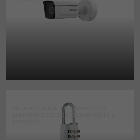
ZUBEHÖR
ALLES AN ZUBEHÖR FÜR MONTAGE UND
REPARATUR BIS ZU SCHLÜSSELANHÄNGER &
KARABINER.