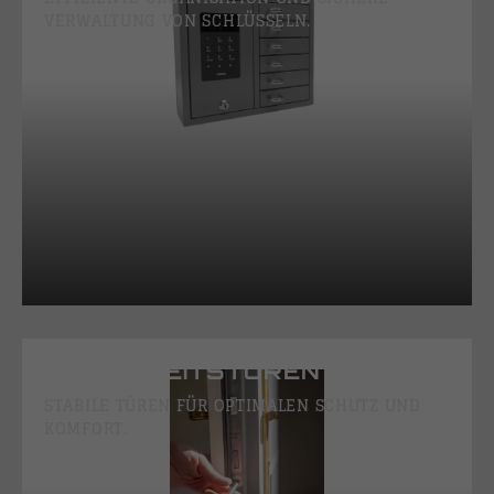
VERWALTUNG VON SCHLÜSSELN.
SICHERHEITSTÜREN
STABILE TÜREN FÜR OPTIMALEN SCHUTZ UND
KOMFORT.