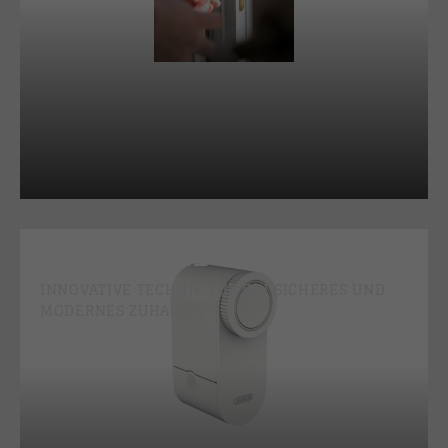
SMART HOME
INNOVATIVE TECHNIK FÜR EIN SICHERES UND
MODERNES ZUHAUSE.