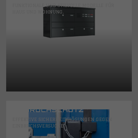
FUNKTIONALE UND STILVOLLE MODELLE FÜR
HAUS UND WOHNUNG.
EINBRUCHSCHUTZ
EFFEKTIVE SICHERHEITSLÖSUNGEN GEGEN
EINBRUCHSVERSUCHE.