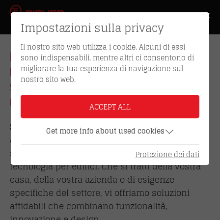
Impostazioni sulla privacy
Il nostro sito web utilizza i cookie. Alcuni di essi
BENVENUTI NEL NOSTRO
sono indispensabili, mentre altri ci consentono di
migliorare la tua esperienza di navigazione sul
MONDO DI PRODOTTI:
nostro sito web.
SICUREZZA, COMFORT E
QUALITÀ IN SINTESI
ACCEPT ALL
Scoprite la nostra vasta gamma di prodotti di
Get more info about used cookies
alta qualità nel campo della sicurezza, delle
soluzioni di accesso e della moderna
Protezione dei dati
tecnologia per edifici. Che si tratti della vostra
casa, della vostra azienda o di esigenze
specifiche del settore, vi offriamo soluzioni
affidabili che combinano funzionalità,
innovazione e design.