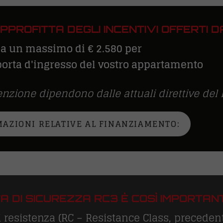
PPROFITTA DEGLI INCENTIVI OFFERTI D
 a un massimo di € 2.580 per
 porta d'ingresso del vostro appartamento
enzione dipendono dalle attuali direttive del 
MAZIONI RELATIVE AL FINANZIAMENTO:
 DI SICUREZZA RC3 È COSÌ IMPORTAN
di resistenza (RC – Resistance Class, precede