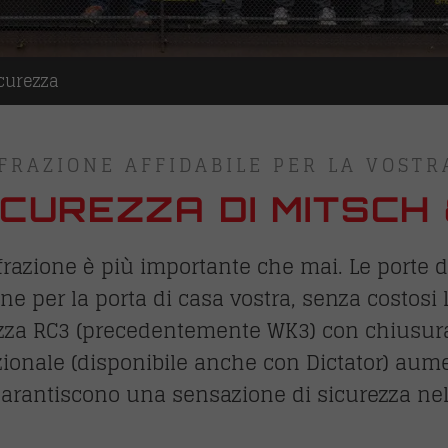
icurezza
FRAZIONE AFFIDABILE PER LA VOSTR
ICUREZZA DI MITSCH
ffrazione è più importante che mai. Le porte 
one per la porta di casa vostra, senza costosi l
ezza RC3 (precedentemente WK3) con chiusura m
zionale (disponibile anche con Dictator) aum
 garantiscono una sensazione di sicurezza nel