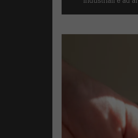
industriali e ad a
LI
ture antipanico
one