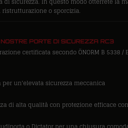
ta di sicurezza. In questo modo otterrete la 
ristrutturazione o sporcizia.
 NOSTRE PORTE DI SICUREZZA RC3
frazione certificata secondo ÖNORM B 5338 / E
a per un'elevata sicurezza meccanica
zza di alta qualità con protezione efficace c
udiporta o Dictator per una chiusura comoda