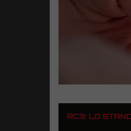
che
 risalita
ri
RC3: LO STAN