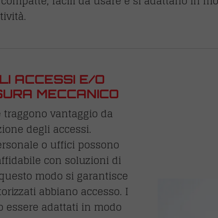
compatte, facili da usare e si adattano in mod
ività.
I ACCESSI E/O
USURA MECCANICO
e traggono vantaggio da
ione degli accessi.
personale o uffici possono
ffidabile con soluzioni di
 questo modo si garantisce
orizzati abbiano accesso. I
no essere adattati in modo