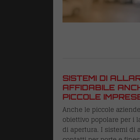
che
 risalita
ri
SISTEMI DI ALLA
AFFIDABILE ANC
PICCOLE IMPRES
Anche le piccole aziende
obiettivo popolare per i la
di apertura. I sistemi di
contatti per porte e finest