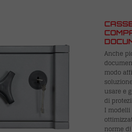
CASSE
COMPA
DOCUM
Anche pi
documenti
modo affi
soluzione
usare e 
di protez
I modelli
ottimizza
norme di 