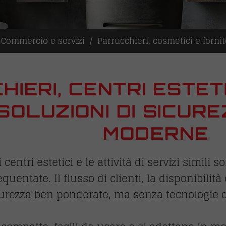
Commercio e servizi
Parrucchieri, cosmetici e fornito
IERI, CENTRI ESTETIC
 SOLUZIONI DI SICU
MODERNE
 centri estetici e le attività di servizi simili
entate. Il flusso di clienti, la disponibilità 
urezza ben ponderate, ma senza tecnologie co