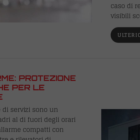
caso di r
visibili s
ULTERI
RME: PROTEZIONE
HE PER LE
E
 di servizi sono un
dri al di fuori degli orari
 allarme compatti con
re e rilevatori di