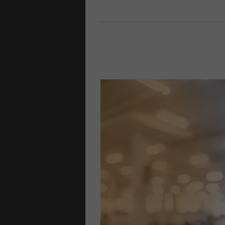
LI
ture antipanico
one