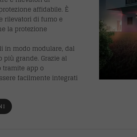
otezione affidabile. È
e rilevatori di fumo e
he la protezione
li in modo modulare, dal
o più grande. Grazie al
 tramite app o
sere facilmente integrati
NI