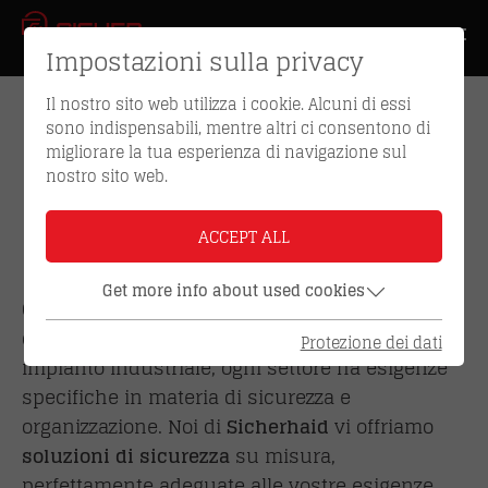
Impostazioni sulla privacy
Il nostro sito web utilizza i cookie. Alcuni di essi
SOLUZIONI SETTORIALI –
sono indispensabili, mentre altri ci consentono di
migliorare la tua esperienza di navigazione sul
CONCETTI DI SICUREZZA E
nostro sito web.
ORGANIZZAZIONE PER
OGNI SETTORE
ACCEPT ALL
Get more info about used cookies
Che si tratti di un progetto edilizio residenziale,
di un hotel, di una scuola, di una banca o di un
Protezione dei dati
impianto industriale, ogni settore ha esigenze
specifiche in materia di sicurezza e
organizzazione. Noi di
Sicherhaid
vi offriamo
soluzioni di sicurezza
su misura,
perfettamente adeguate alle vostre esigenze.