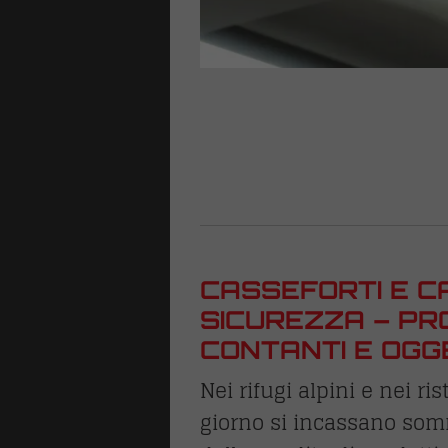
CASSEFORTI E C
SICUREZZA – PR
CONTANTI E OGG
Nei rifugi alpini e nei r
giorno si incassano som