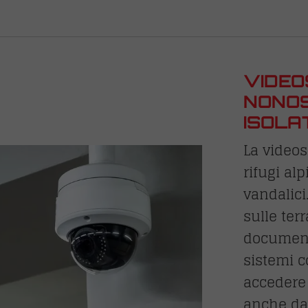
VIDEO
NONOS
ISOLA
La videos
rifugi alp
vandalici
sulle ter
documenta
sistemi c
accedere
anche da