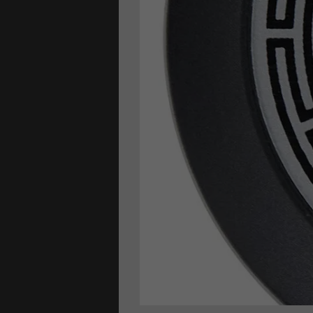
che
 risalita
ri