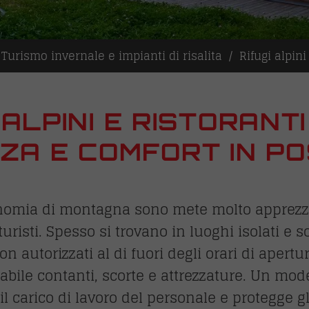
Turismo invernale e impianti di risalita
Rifugi alpin
 ALPINI E RISTORANT
ZA E COMFORT IN PO
tronomia di montagna sono mete molto apprezza
turisti. Spesso si trovano in luoghi isolati e 
on autorizzati al di fuori degli orari di apert
abile contanti, scorte e attrezzature. Un mod
 il carico di lavoro del personale e protegge g