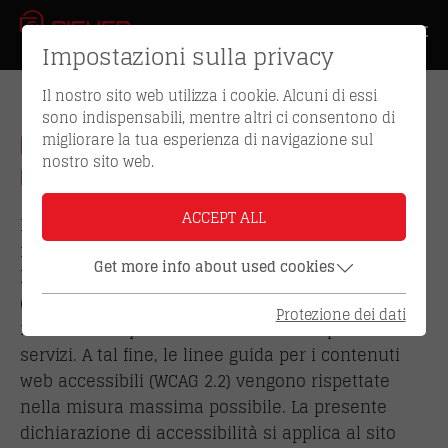
Impostazioni sulla privacy
Il nostro sito web utilizza i cookie. Alcuni di essi
sono indispensabili, mentre altri ci consentono di
migliorare la tua esperienza di navigazione sul
DICHIARAZIONE DI
nostro sito web.
ACCESSIBILITÀ
ACCEPT ALL
Noi, Sicherhaid GmbH, ci impegniamo a rendere il
nostro sito web accessibile in conformità con la
Get more info about used cookies
legge sull'accessibilità per l'attuazione della
direttiva europea sull'accessibilità (
RL 2019/882
)
Protezione dei dati
relativa ai requisiti di accessibilità di prodotti e
servizi. A tal fine, le linee guida per i contenuti
web accessibili (WCAG 2.2) vengono rispettate
nella misura massima possibile. La presente
dichiarazione di accessibilità si applica al sito