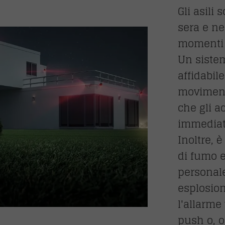
Gli asili
sera e ne
momenti a
Un sistem
affidabile
movimento
che gli a
immediat
Inoltre, è
di fumo e
personale
esplosion
l'allarme
push o, 