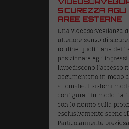
VIDEOSORVEGLI
SICUREZZA AGLI 
AREE ESTERNE
Una videosorveglianza d
ulteriore senso di sicure
routine quotidiana dei b
posizionate agli ingressi
impediscono l'accesso n
documentano in modo aff
anomalie. I sistemi mod
LI
configurati in modo da f
ture antipanico
con le norme sulla protez
one
esclusivamente scene ril
Particolarmente preziosa