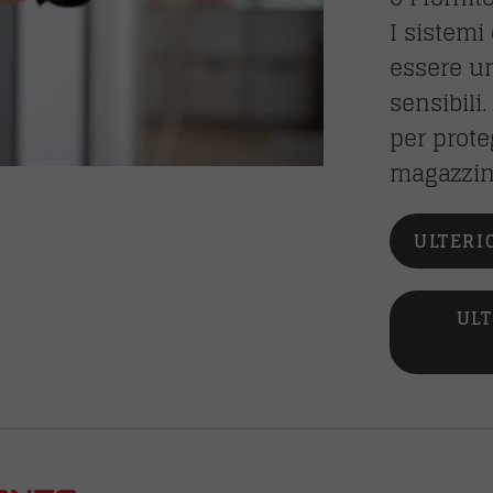
I sistemi
essere u
sensibil
per prote
magazzin
ULTERI
ULT