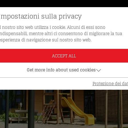
Impostazioni sulla privacy
VE DI RICAMBIO
NUMERO VERDE 0512 / 
Il nostro sito web utilizza i cookie. Alcuni di essi sono
indispensabili, mentre altri ci consentono di migliorare la tua
esperienza di navigazione sul nostro sito web.
ACCEPT ALL
Get more info about used cookies
Protezione dei dat