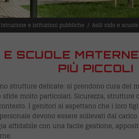
Istruzione e istituzioni pubbliche
Asili nido e scuol
O E SCUOLE MATERNE
PIÙ PICCOLI
o sono strutture delicate: si prendono cura dei
 sfide molto particolari. Sicurezza, strutture
ntesto. I genitori si aspettano che i loro fig
 personale devono essere sollevati dal carico 
 affidabile con una facile gestione, apposita
rne.