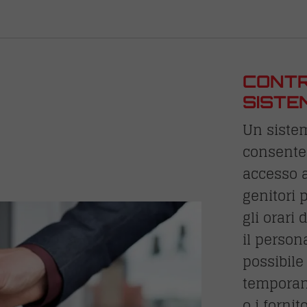
CONTR
SISTE
Un sistem
consente 
accesso a
genitori 
gli orari 
il person
possibile
temporane
o i fornit