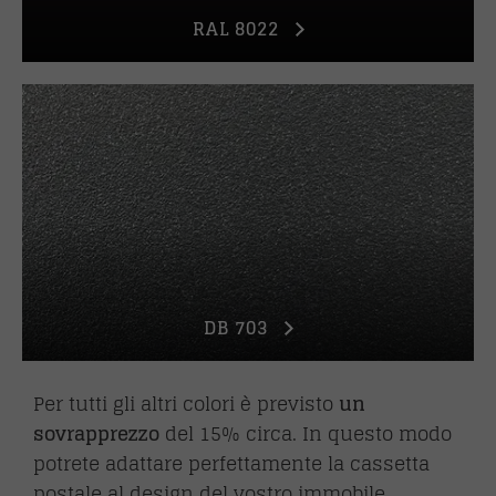
RAL 8022
DB 703
Per tutti gli altri colori è previsto
un
sovrapprezzo
del 15% circa. In questo modo
potrete adattare perfettamente la cassetta
postale al design del vostro immobile.