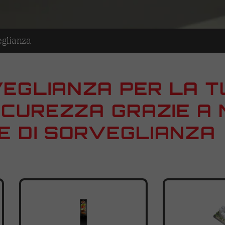
eglianza
EGLIANZA PER LA T
SICUREZZA GRAZIE A
E DI SORVEGLIANZA