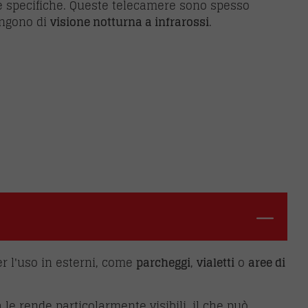
ee specifiche. Queste telecamere sono spesso
ongono di
visione notturna a infrarossi
.
per l'uso in esterni, come
parcheggi
,
vialetti
o
aree di
a le rende particolarmente visibili, il che può