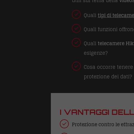
utili sul tema della
video
Quali
tipi di telecam
Quali funzioni offro
Quali
telecamere Hik
esigenze?
Cosa occorre tenere 
protezione dei dati?
I VANTAGGI DEL
Protezione contro le effra