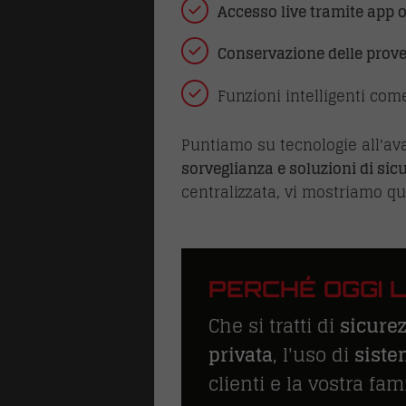
Accesso live tramite app 
Conservazione delle prov
Funzioni intelligenti co
Puntiamo su tecnologie all'av
sorveglianza e soluzioni di sic
centralizzata, vi mostriamo qua
LI
PERCHÉ OGGI 
ture antipanico
Che si tratti di
sicurez
one
privata
, l'uso di
siste
clienti e la vostra fami