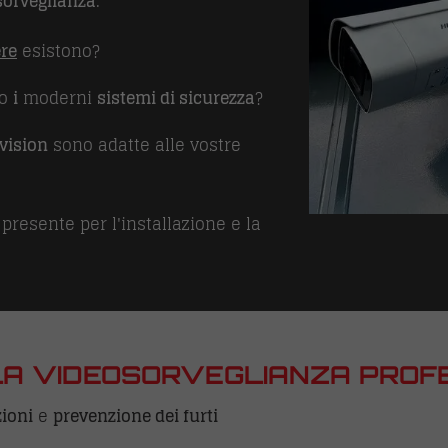
sorveglianza
:
ere
esistono?
no
i
moderni
sistemi di sicurezza
?
vision
sono adatte alle vostre
presente per l'installazione e la
LA VIDEOSORVEGLIANZA PROF
zioni
e
prevenzione dei furti