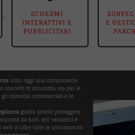
SCHERMI
SORVEG
INTERATTIVI E
E GESTI
PUBBLICITARI
PARC
anza
sono oggi una componente
concetti di sicurezza, sia per le
r gli immobili commerciali o le
eglianza
giusta potete proteggere
oprietà da furti, atti vandalici e
ito web vi offre tutte le informazioni