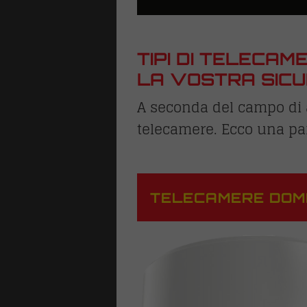
che
TIPI DI TELECA
 risalita
LA VOSTRA SIC
ri
A seconda del campo di ap
telecamere. Ecco una pa
TELECAMERE DOM