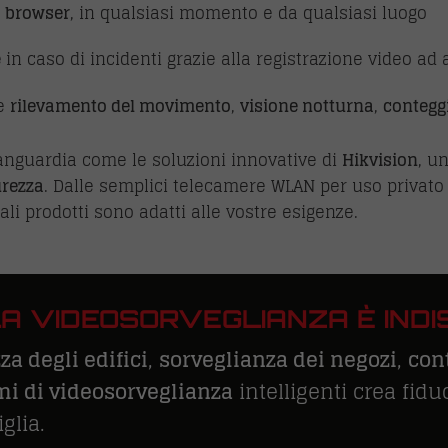
o browser
, in qualsiasi momento e da qualsiasi luogo
e
in caso di incidenti grazie alla registrazione video ad 
me
rilevamento del movimento
,
visione notturna
,
contegg
anguardia come le soluzioni innovative di
Hikvision
, u
urezza
. Dalle semplici telecamere WLAN per uso privato 
li prodotti sono adatti alle vostre esigenze.
LA VIDEOSORVEGLIANZA È IND
za degli edifici
,
sorveglianza dei negozi
,
con
mi di videosorveglianza
intelligenti crea fidu
glia.