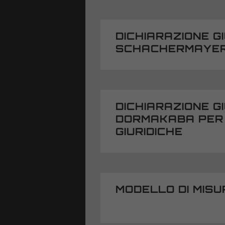
che
DICHIARAZIONE G
SCHACHERMAYE
 risalita
ri
DICHIARAZIONE G
DORMAKABA PER
GIURIDICHE
MODELLO DI MISU