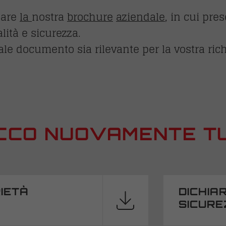
icare
la
nostra
brochure
aziendale
, in cui pre
lità e sicurezza.
ale documento sia rilevante per la vostra richi
CCO NUOVAMENTE TUTT
IETÀ
DICHIA
SICURE