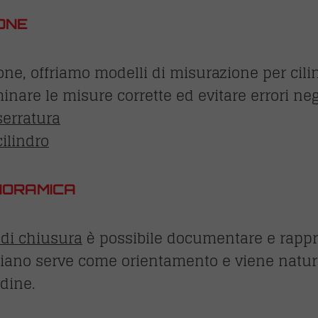
ONE
ione, offriamo modelli di misurazione per cili
nare le misure corrette ed evitare errori negl
serratura
ilindro
ANORAMICA
 di chiusura
è possibile documentare e rappre
 piano serve come orientamento e viene natura
rdine.