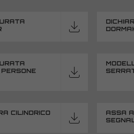
IURATA
DICHIA
R
DORMA
IURATA
MODELL
 PERSONE
SERRA
RA CILINDRICO
ASSA A
SEGNA