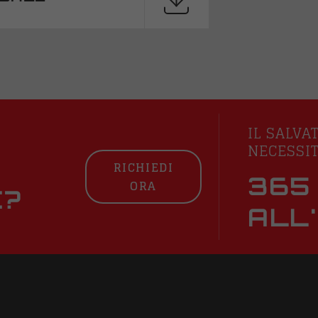
IL SALVA
NECESSI
RICHIEDI
365 
ORA
E?
ALL